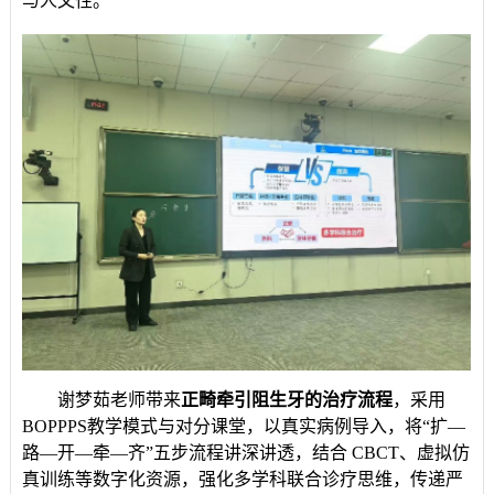
与人文性。
谢梦茹老师带来
正畸牵引阻生牙的治疗流程
，采用
BOPPPS教学模式与对分课堂，以真实病例导入，将“扩—
路—开—牵—齐”五步流程讲深讲透，结合 CBCT、虚拟仿
真训练等数字化资源，强化多学科联合诊疗思维，传递严