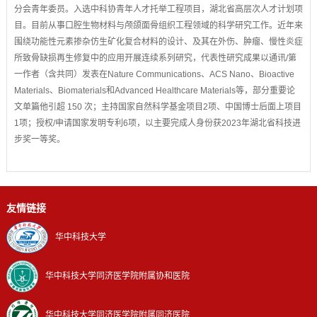
分会青年委员。入选中科协青年人才托举工程项目，湖北省高层次人才计划项
目。目前从事口腔生物材料与颅颌面骨组织工程领域的科学研究工作。近年来
围绕功能性元素掺杂仿生矿化复合材料的设计、及其在外伤、肿瘤、慢性炎症
所致骨缺损再生修复中的应用开展连续系列研究，代表性研究成果以通讯/第
一作者（含共同）发表在Nature Communications、ACS Nano、Bioactive
Materials、Biomaterials和Advanced Healthcare Materials等，部分重要论
文单篇他引超 150 次；主持国家自然科学基金项目2项、中国博士后面上项目
1项；授权/申请国家发明专利6项，以主要完成人身份获2023年湖北省科技进
步奖一等奖。
友情链接
华中科技大学
华中科技大学同济医学院附属协和医院
华中科技大学同济医学院附属同济医院