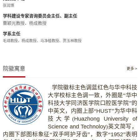
张润博
学科建设专家咨询委员会主任
副主任
、
曹颖光教授
杨成教授
、
学系主任
毛靖教授
、
杨成教授
、
马净植教授
、
贾玉林教授
院徽寓意
更多 >
学院徽标主色调蓝红色与华中科技
大学校标主色调一致，外圈是
“
华中
科技大学同济医学院口腔医学院
”
的
中英文
，
内圈上
部
“
HUST
”
为华
中科
技大学
(
Huazhong University of
Science and Technoloy
)
英文简写，
内圈下部图标象征
“
双手呵护牙齿
”，
数字
“
1952
”
表明