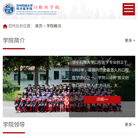
您所在的位置：
首页
>
学院概况
学院简介
更多 >
华中科技大学口腔医学专业创立于
1952年，是国内历史最悠久的口腔
医学中心之一。学院以培养“拔尖创
新口腔医学人才”为己任，大…
详细>>
学院领导
更多 >