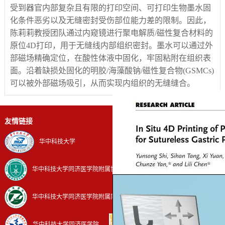
受到器官内部复杂且有限的打印空间、可打印生物墨水固
化条件恶劣以及无缝密封受伤部位能力差的限制。因此，
陈莉莉教授团队
通过
内窥镜
进行聚电解质
/磁性复合材料的
原位4D打印，用于无缝线内部组织密封
。墨水可以通过
外
部磁场精确定位，在
酸性体液
中固化，牢固粘附在组织表
面。沿着缺损处固化的明胶
/海藻酸钠/磁性复合物(GSMCs)
可以被外部磁场吸引，从而实现
内组织
的无缝缝合。
友情链接
华中科技大学
华中科技大学同济医学院附属协和医院
华中科技大学同济医学院附属同济医院
华中科技大学同济医学院
哔哩哔哩官方账号