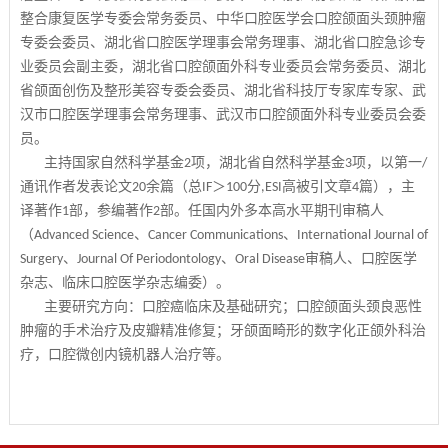
整合康复医学专委会常务委员、中华口腔医学会口腔颌面头颈肿瘤
专委会委员、湖北省口腔医学理事会常务理事、湖北省口腔急诊专
业
委
员
会副主委，湖北省口腔颌面外科专业委员会常务委员、湖北
省颌面创伤及整形美容专委会委员、湖北省科技厅专家库专家、武
汉市口腔医学理事会常务理事、武汉市口腔颌面外科专业委员会委
员。
主持国家自然科学基金
项，湖北省自然科学基金
项，以第一
2
3
/
通讯作者发表论文
余篇（总
＞
分
高被引文章
篇），主
20
IF
100
,ESI
4
译著作
部，参编著作
部。任国内外多本高水平期刊审稿人
1
2
（
、
、
Advanced Science
Cancer Communications
International Journal of
、
审稿人、口腔医学
、
Surgery
Journal Of Periodontology
Oral Disease
杂志、临床口腔医学杂志编委）
。
主要研究方向：口腔癌临床及基础研究；口腔颌面头颈良恶性
肿瘤的手术治疗及皮瓣精准修复；牙颌面畸形的数字化正颌外科治
疗
，
口腔微创内镜机器人治疗
等。